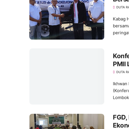
DUTA R
Kabag H
bersama
peringa
Konf
PMII
DUTA R
Ikhwan 
(Konfer
Lombok
FGD,
Ekon