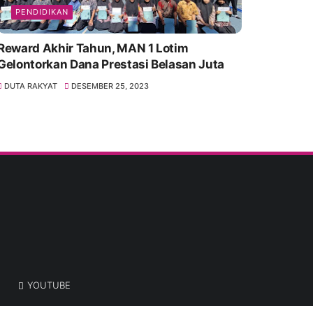
PENDIDIKAN
Reward Akhir Tahun, MAN 1 Lotim
Gelontorkan Dana Prestasi Belasan Juta
DUTA RAKYAT
DESEMBER 25, 2023
YOUTUBE