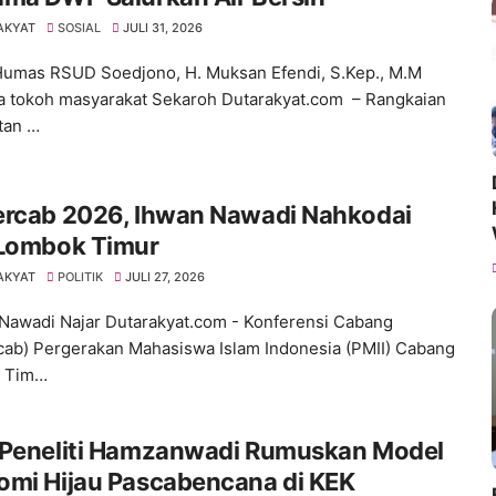
AKYAT
SOSIAL
JULI 31, 2026
umas RSUD Soedjono, H. Muksan Efendi, S.Kep., M.M
 tokoh masyarakat Sekaroh Dutarakyat.com – Rangkaian
tan …
ercab 2026, Ihwan Nawadi Nahkodai
 Lombok Timur
AKYAT
POLITIK
JULI 27, 2026
Nawadi Najar Dutarakyat.com - Konferensi Cabang
cab) Pergerakan Mahasiswa Islam Indonesia (PMII) Cabang
 Tim…
 Peneliti Hamzanwadi Rumuskan Model
omi Hijau Pascabencana di KEK