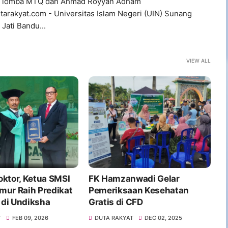
a lomba MTQ dan Ahmad Royyan Adham
Dutarakyat.com - Universitas Islam Negeri (UIN) Sunang
Jati Bandu...
VIEW ALL
nwadi Gelar
Keren, Tim Paskib MAN 1
P
aan Kesehatan
Lotim Raih Juara di Ajang
L
CFD
FORNAS VIII
T
DEC 02, 2025
DUTA RAKYAT
JUL 28, 2025