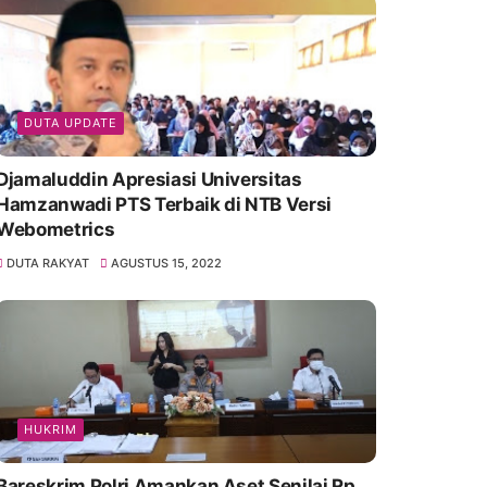
DUTA UPDATE
Djamaluddin Apresiasi Universitas
Hamzanwadi PTS Terbaik di NTB Versi
Webometrics
DUTA RAKYAT
AGUSTUS 15, 2022
HUKRIM
Bareskrim Polri Amankan Aset Senilai Rp