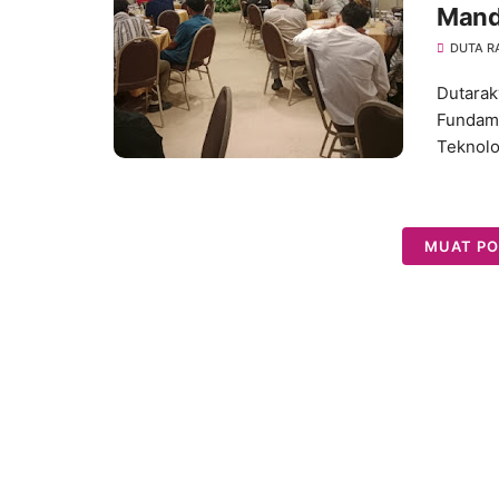
Mand
DUTA R
Dutarak
Fundame
Teknolo
MUAT PO