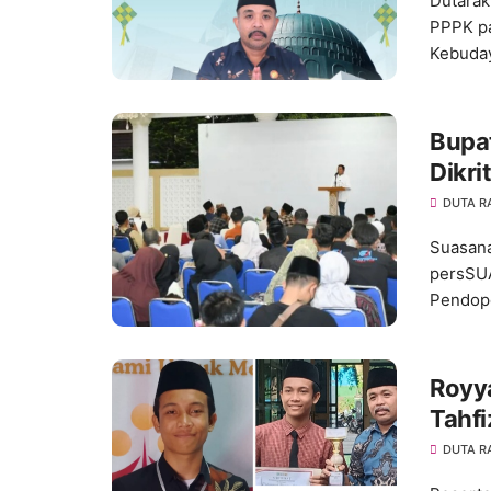
Dutarak
PPPK pa
Kebuday
Bupa
Dikri
DUTA R
Suasana
persSU
Pendopo
Royy
Tahfi
DUTA R