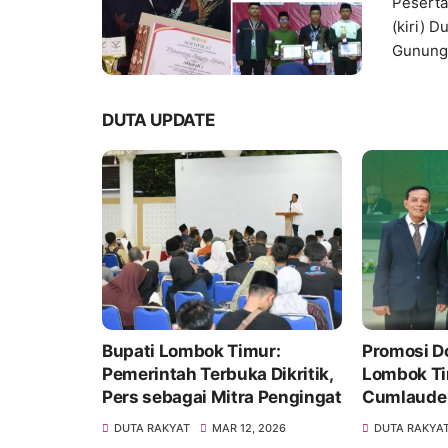
Pesert
(kiri) 
Gunung 
DUTA UPDATE
ur:
Promosi Doktor, Ketua SMSI
FK Hamza
 Dikritik,
Lombok Timur Raih Predikat
Pemeriks
 Pengingat
Cumlaude di Undiksha
Gratis di 
 2026
DUTA RAKYAT
FEB 09, 2026
DUTA RAKYA