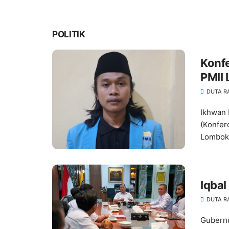
POLITIK
Konf
PMII
DUTA R
Ikhwan 
(Konfer
Lombok 
Iqbal
DUTA R
Gubernu