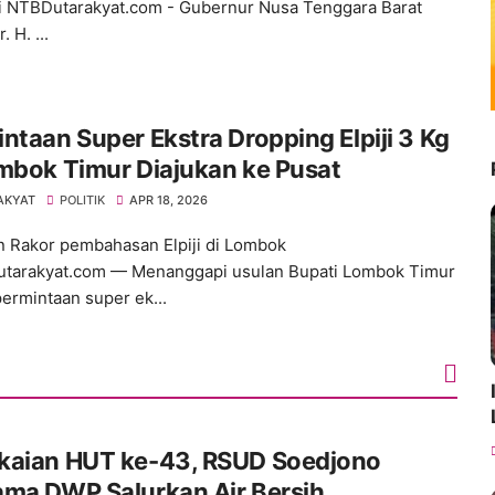
i NTBDutarakyat.com - Gubernur Nusa Tenggara Barat
. H. ...
ntaan Super Ekstra Dropping Elpiji 3 Kg
mbok Timur Diajukan ke Pusat
AKYAT
POLITIK
APR 18, 2026
n Rakor pembahasan Elpiji di Lombok
tarakyat.com — Menanggapi usulan Bupati Lombok Timur
permintaan super ek...
kaian HUT ke-43, RSUD Soedjono
ama DWP Salurkan Air Bersih