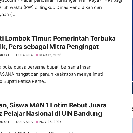
yat.com - Kabar pencairan Tunjangan Hari Raya (THR) bagi
ruh waktu (PW) di lingkup Dinas Pendidikan dan
aan (...
ti Lombok Timur: Pemerintah Terbuka
tik, Pers sebagai Mitra Pengingat
AKYAT
DUTA KITA
MAR 12, 2026
 buka puasa bersama bupati bersama insan
ASANA hangat dan penuh keakraban menyelimuti
 Bupati ketika Peme...
an, Siswa MAN 1 Lotim Rebut Juara
z Pelajar Nasional di UIN Bandung
AKYAT
DUTA KITA
NOV 26, 2025