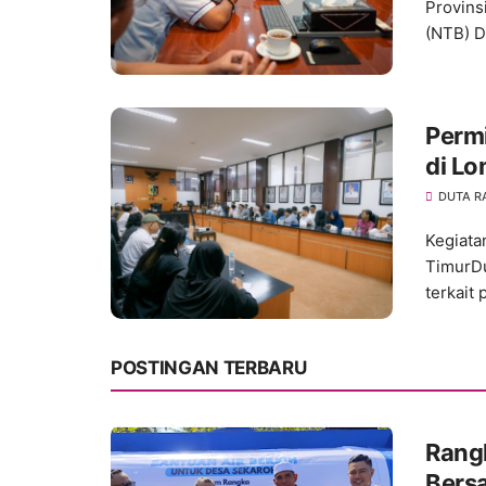
Provins
(NTB) Dr
Permi
di Lo
DUTA R
Kegiata
TimurDu
terkait 
POSTINGAN TERBARU
Rang
Bers