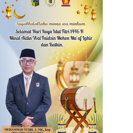
PPK PW Lingkup Dikbud
Bupati Lombok Timur:
ombok Timur Terima THR
Pemerintah Terbuka Dikri
Pers sebagai Mitra Peng
DUTA RAKYAT
MAR 20, 2026
DUTA RAKYAT
MAR 12, 2026