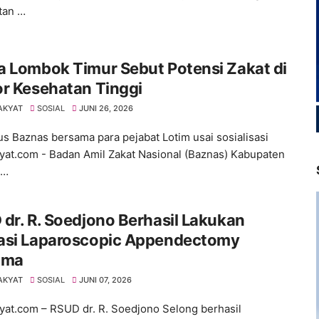
tan …
 Lombok Timur Sebut Potensi Zakat di
r Kesehatan Tinggi
AKYAT
SOSIAL
JUNI 26, 2026
s Baznas bersama para pejabat Lotim usai sosialisasi
yat.com - Badan Amil Zakat Nasional (Baznas) Kabupaten
k…
dr. R. Soedjono Berhasil Lakukan
asi Laparoscopic Appendectomy
ama
AKYAT
SOSIAL
JUNI 07, 2026
yat.com – RSUD dr. R. Soedjono Selong berhasil