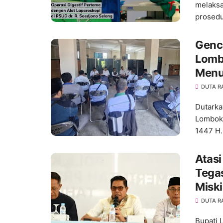
melaksa
prosed
Genc
Lomb
Menuj
DUTA R
Dutarka
Lombok 
1447 H
Atas
Tegas
Misk
DUTA R
Bupati L