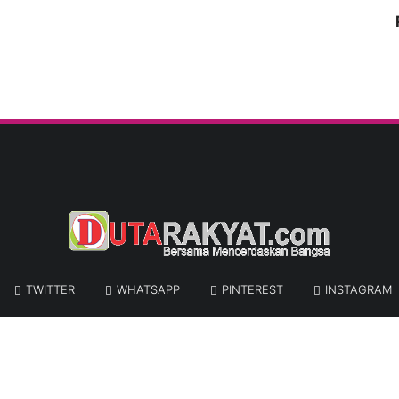
TWITTER
WHATSAPP
PINTEREST
INSTAGRAM
© COPYRIGHT
DUTA RAKYAT.COM