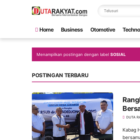
Home
Business
Otomotive
Techno
Menampilkan postingan dengan label
SOSIAL
POSTINGAN TERBARU
Rang
Bers
DUTA R
Kabag H
bersama