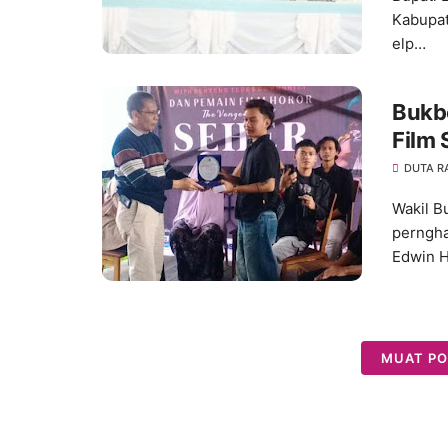
Kabupat
elp…
Bukb
Film 
DUTA R
Wakil B
perngha
Edwin H
MUAT PO