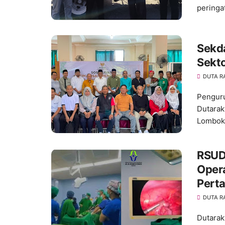
peringa
Sekda
Sekto
DUTA R
Penguru
Dutarak
Lombo
RSUD 
Oper
Pert
DUTA R
Dutarak