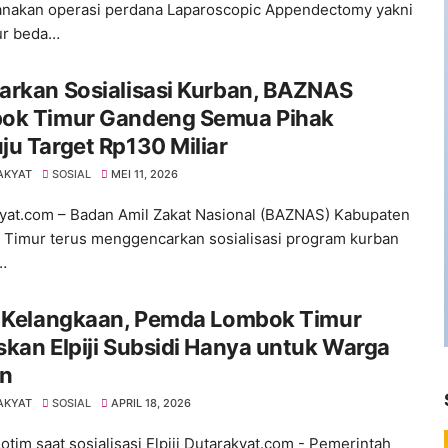
nakan operasi perdana Laparoscopic Appendectomy yakni
ur beda…
arkan Sosialisasi Kurban, BAZNAS
ok Timur Gandeng Semua Pihak
u Target Rp130 Miliar
AKYAT
SOSIAL
MEI 11, 2026
yat.com – Badan Amil Zakat Nasional (BAZNAS) Kabupaten
Timur terus menggencarkan sosialisasi program kurban
…
i Kelangkaan, Pemda Lombok Timur
kan Elpiji Subsidi Hanya untuk Warga
in
AKYAT
SOSIAL
APRIL 18, 2026
otim saat sosialisasi Elpiji Dutarakyat.com - Pemerintah