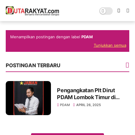
Menampilkan postingan dengan label
PDAM
Tunjukkan semua
POSTINGAN TERBARU
Pengangkatan Plt Dirut
PDAM Lombok Timur di
Bawah Usia 35 Tahun
PDAM
APRIL 26, 2025