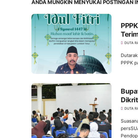
ANDA MUNGKIN MENYUKAI POSTINGAN I
PPPK
Teri
DUTA R
Dutarak
PPPK pa
Bupa
Dikri
DUTA R
Suasana
persSU
Pendopo