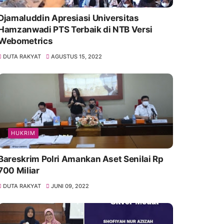
Djamaluddin Apresiasi Universitas
Hamzanwadi PTS Terbaik di NTB Versi
Webometrics
DUTA RAKYAT
AGUSTUS 15, 2022
HUKRIM
Bareskrim Polri Amankan Aset Senilai Rp
700 Miliar
DUTA RAKYAT
JUNI 09, 2022