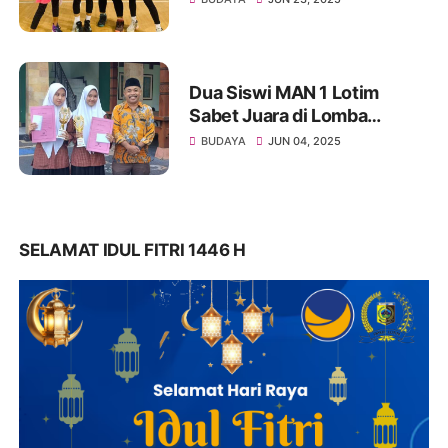
Pembinaan
Dua Siswi MAN 1 Lotim
Sabet Juara di Lomba
Writing Opinion di
BUDAYA
JUN 04, 2025
Universitas Hamzanwadi
SELAMAT IDUL FITRI 1446 H