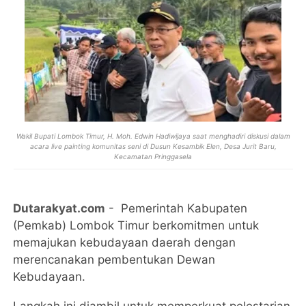
Wakil Bupati Lombok Timur, H. Moh. Edwin Hadiwijaya saat menghadiri diskusi dalam
acara live painting komunitas seni di Dusun Kesambik Elen, Desa Jurit Baru,
Kecamatan Pringgasela
Dutarakyat.com
- Pemerintah Kabupaten
(Pemkab) Lombok Timur berkomitmen untuk
memajukan kebudayaan daerah dengan
merencanakan pembentukan Dewan
Kebudayaan.