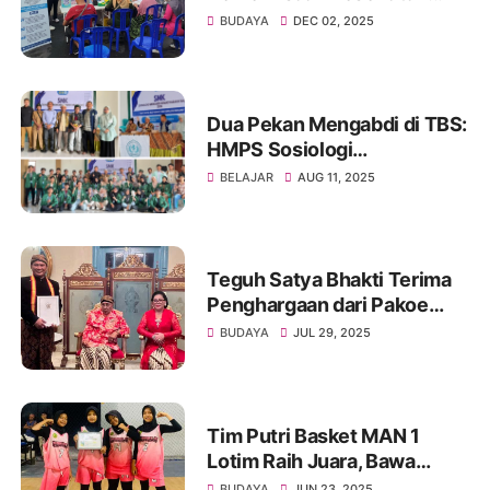
Gratis di CFD
BUDAYA
DEC 02, 2025
Dua Pekan Mengabdi di TBS:
HMPS Sosiologi
Hamzanwadi Gali Potensi,
BELAJAR
AUG 11, 2025
Mencari Solusi
Teguh Satya Bhakti Terima
Penghargaan dari Pakoe
Buwono XIII
BUDAYA
JUL 29, 2025
Tim Putri Basket MAN 1
Lotim Raih Juara, Bawa
Pulang Medali dan Dana
BUDAYA
JUN 23, 2025